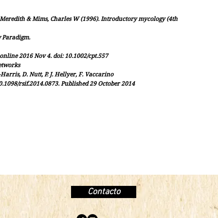
 Meredith & Mims, Charles W (1996). Introductory mycology (4th
w Paradigm.
nline 2016 Nov 4. doi: 10.1002/cpt.557
etworks
Harris, D. Nutt, P. J. Hellyer, F. Vaccarino
10.1098/rsif.2014.0873. Published 29 October 2014
Contacto