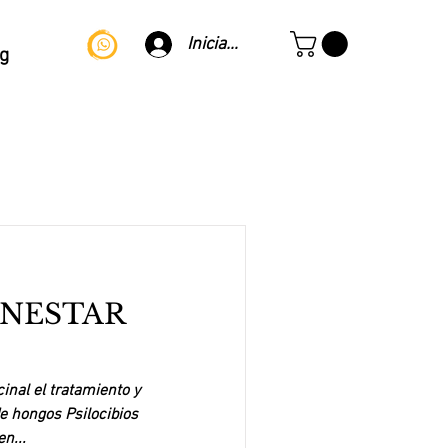
Iniciar sesión
g
ENESTAR
inal el tratamiento y
de hongos Psilocibios
n...