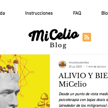
nda
Instrucciones
FAQ
Blo
Blog
miceliocolombia
25 jul 2020
1 min de lectura
ALIVIO Y BI
MiCelio
Desde un punto de vista medic
psicoterapia con bajas dosis 
(alrededor de los miligramos) e