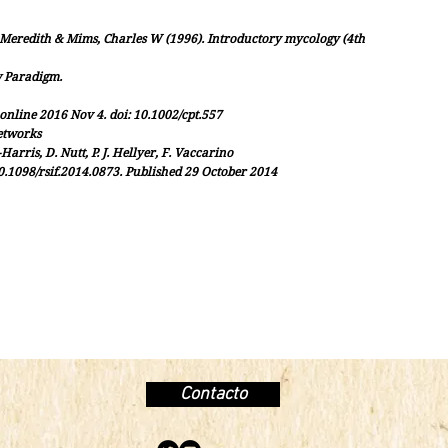
 Meredith & Mims, Charles W (1996). Introductory mycology (4th
w Paradigm.
nline 2016 Nov 4. doi: 10.1002/cpt.557
etworks
Harris, D. Nutt, P. J. Hellyer, F. Vaccarino
10.1098/rsif.2014.0873. Published 29 October 2014
Contacto