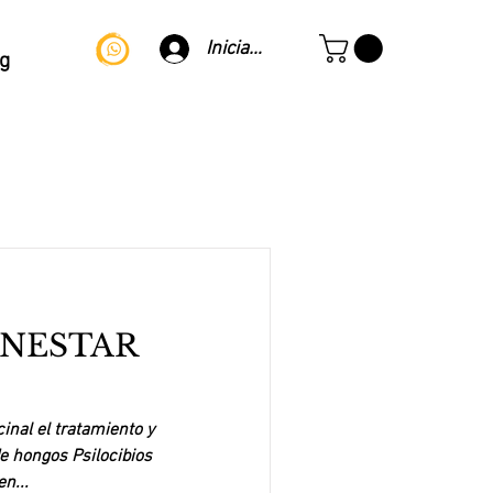
Iniciar sesión
g
ENESTAR
inal el tratamiento y
de hongos Psilocibios
n...