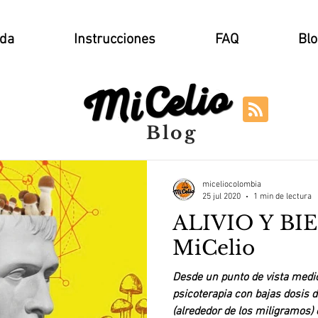
nda
Instrucciones
FAQ
Blo
Blog
miceliocolombia
25 jul 2020
1 min de lectura
ALIVIO Y BI
MiCelio
Desde un punto de vista medic
psicoterapia con bajas dosis 
(alrededor de los miligramos) e