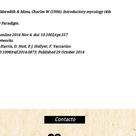
 Meredith & Mims, Charles W (1996). Introductory mycology (4th
w Paradigm.
nline 2016 Nov 4. doi: 10.1002/cpt.557
etworks
Harris, D. Nutt, P. J. Hellyer, F. Vaccarino
10.1098/rsif.2014.0873. Published 29 October 2014
Contacto