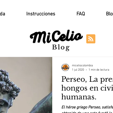
nda
Instrucciones
FAQ
Blo
Blog
miceliocolombia
1 jul 2020
1 min de lectura
Perseo, La pre
hongos en civi
humanas.
El héroe griego Perseo, satisf