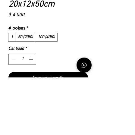
20x12x50cm
Precio
$ 4.000
# bolsas
*
1
50 (20%)
100 (40%)
Cantidad
*
Agregar al carrito
Realizar compra
Bolsa polipropileno:
- 0.3 mm
- Autoclavable
- Filtro de 2 micras
- 20x12x50 ( 5 Litro)