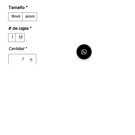
Tamaño
*
9mm
6mm
# de cajas
*
1
10
Cantidad
*
Agregar al carrito
Realizar compra
Cajas petri con agar segun Sabouraud 4%
dextrosa/glucosa.