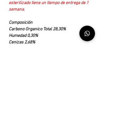
esterilizado tiene un tiempo de entrega de 1
semana.
Composición
Carbono Organico Total 28,30%
Humedad 0,30%
Cenizas 2,68%
pH en pasta saturada 4,78
Densidad 0,09 g/cm³
C.l.C. (capacidad de intercambio catiónico)
31,48 mEq/100g
Capacidad de Retención de Humedad
198,83%
Conductividad Eléctrica en Extracto
Saturación 4,85 dS/m
Contenido de metales pesados por debajo de
la norma actual
Salmonella sp Ausencia/25g
Enterobacterias <10 UFC/g