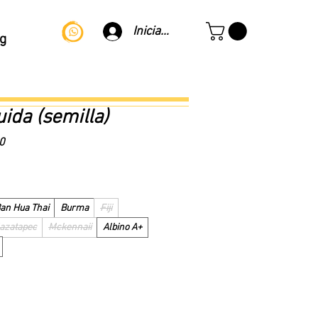
Iniciar sesión
g
uida (semilla)
Precio
0
de
oferta
an Hua Thai
Burma
Fiji
azatapec
Mckennaii
Albino A+