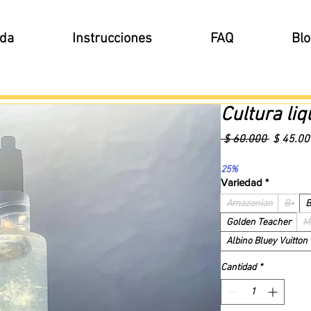
nda
Instrucciones
FAQ
Blo
Cultura liq
Precio
 $ 60.000 
$ 45.00
25%
Variedad
*
Amazonian
B+
B
Golden Teacher
M
Albino Bluey Vuitton
Cantidad
*