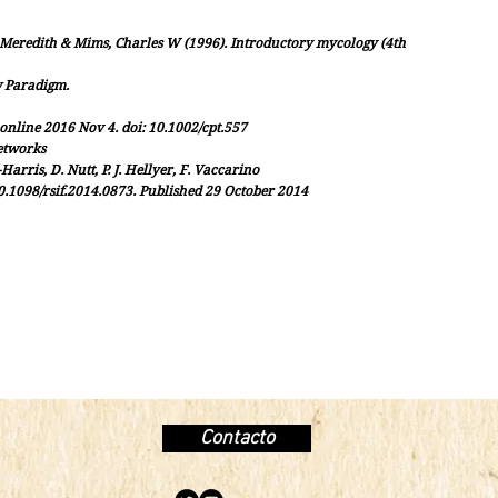
 Meredith & Mims, Charles W (1996). Introductory mycology (4th
w Paradigm.
nline 2016 Nov 4. doi: 10.1002/cpt.557
etworks
Harris, D. Nutt, P. J. Hellyer, F. Vaccarino
10.1098/rsif.2014.0873. Published 29 October 2014
Contacto