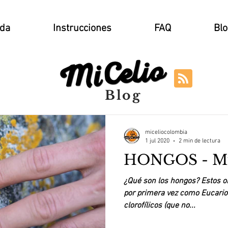
nda
Instrucciones
FAQ
Blo
Blog
miceliocolombia
1 jul 2020
2 min de lectura
HONGOS - Mu
¿Qué son los hongos? Estos o
por primera vez como Eucario
clorofílicos (que no...