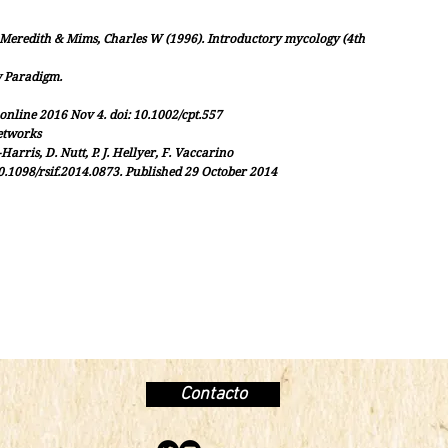
 Meredith & Mims, Charles W (1996). Introductory mycology (4th
w Paradigm.
nline 2016 Nov 4. doi: 10.1002/cpt.557
etworks
Harris, D. Nutt, P. J. Hellyer, F. Vaccarino
10.1098/rsif.2014.0873. Published 29 October 2014
Contacto