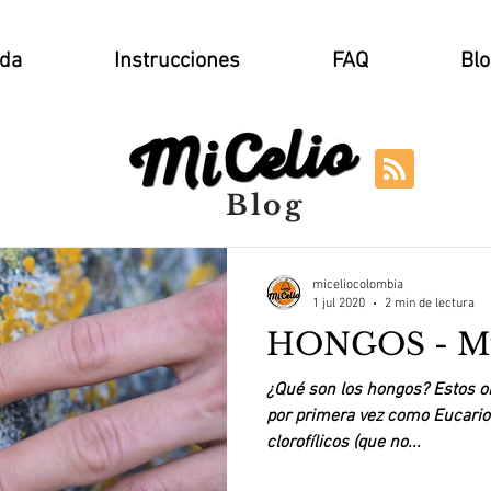
nda
Instrucciones
FAQ
Blo
Blog
miceliocolombia
1 jul 2020
2 min de lectura
HONGOS - Mu
¿Qué son los hongos? Estos o
por primera vez como Eucario
clorofílicos (que no...